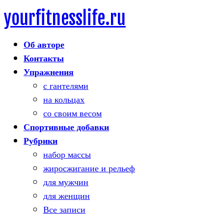
yourfitnesslife.ru
Skip
to
Об авторе
content
Контакты
Упражнения
с гантелями
на кольцах
со своим весом
Спортивные добавки
Рубрики
набор массы
жиросжигание и рельеф
для мужчин
для женщин
Все записи