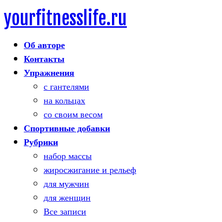
yourfitnesslife.ru
Skip
to
Об авторе
content
Контакты
Упражнения
с гантелями
на кольцах
со своим весом
Спортивные добавки
Рубрики
набор массы
жиросжигание и рельеф
для мужчин
для женщин
Все записи