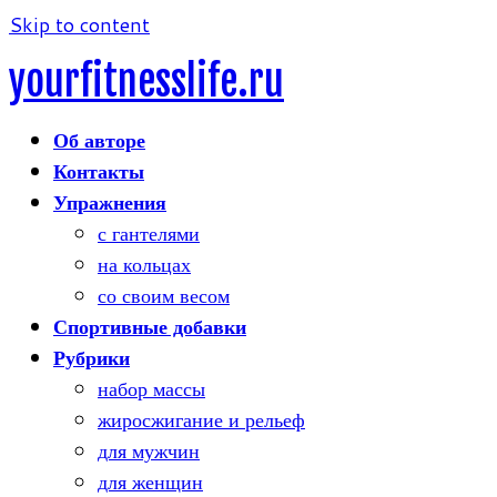
Skip to content
yourfitnesslife.ru
Об авторе
Контакты
Упражнения
с гантелями
на кольцах
со своим весом
Спортивные добавки
Рубрики
набор массы
жиросжигание и рельеф
для мужчин
для женщин