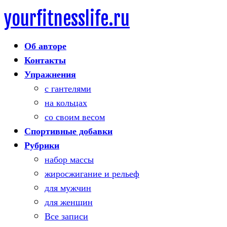
yourfitnesslife.ru
Skip
to
Об авторе
content
Контакты
Упражнения
с гантелями
на кольцах
со своим весом
Спортивные добавки
Рубрики
набор массы
жиросжигание и рельеф
для мужчин
для женщин
Все записи