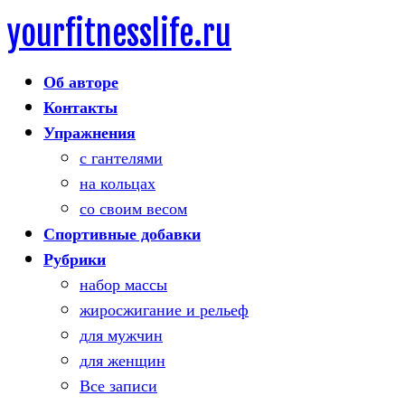
yourfitnesslife.ru
Skip
to
Об авторе
content
Контакты
Упражнения
с гантелями
на кольцах
со своим весом
Спортивные добавки
Рубрики
набор массы
жиросжигание и рельеф
для мужчин
для женщин
Все записи