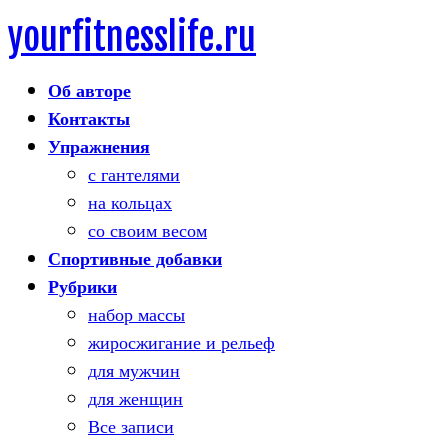
yourfitnesslife.ru
Skip
to
Об авторе
content
Контакты
Упражнения
с гантелями
на кольцах
со своим весом
Спортивные добавки
Рубрики
набор массы
жиросжигание и рельеф
для мужчин
для женщин
Все записи