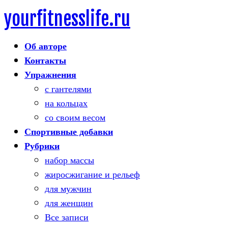
yourfitnesslife.ru
Skip
to
Об авторе
content
Контакты
Упражнения
с гантелями
на кольцах
со своим весом
Спортивные добавки
Рубрики
набор массы
жиросжигание и рельеф
для мужчин
для женщин
Все записи