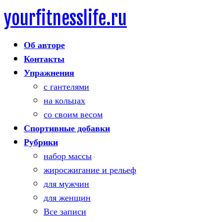
yourfitnesslife.ru
Skip
to
Об авторе
content
Контакты
Упражнения
с гантелями
на кольцах
со своим весом
Спортивные добавки
Рубрики
набор массы
жиросжигание и рельеф
для мужчин
для женщин
Все записи