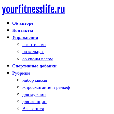
yourfitnesslife.ru
Skip
to
Об авторе
content
Контакты
Упражнения
с гантелями
на кольцах
со своим весом
Спортивные добавки
Рубрики
набор массы
жиросжигание и рельеф
для мужчин
для женщин
Все записи