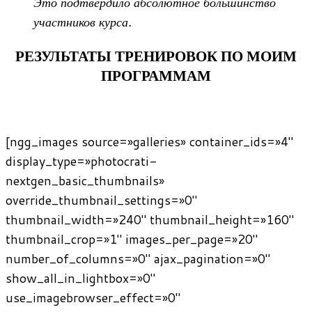
Это подтвердило абсолютное большинство
участников курса.
РЕЗУЛЬТАТЫ ТРЕНИРОВОК ПО МОИМ
ПРОГРАММАМ
[ngg_images source=»galleries» container_ids=»4″
display_type=»photocrati-
nextgen_basic_thumbnails»
override_thumbnail_settings=»0″
thumbnail_width=»240″ thumbnail_height=»160″
thumbnail_crop=»1″ images_per_page=»20″
number_of_columns=»0″ ajax_pagination=»0″
show_all_in_lightbox=»0″
use_imagebrowser_effect=»0″