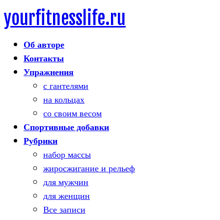
yourfitnesslife.ru
Skip
to
Об авторе
content
Контакты
Упражнения
с гантелями
на кольцах
со своим весом
Спортивные добавки
Рубрики
набор массы
жиросжигание и рельеф
для мужчин
для женщин
Все записи