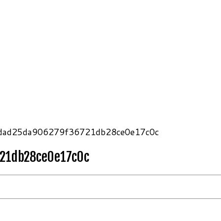
-dad25da906279f36721db28ce0e17c0c
21db28ce0e17c0c