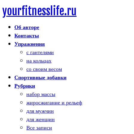
yourfitnesslife.ru
Skip
to
Об авторе
content
Контакты
Упражнения
с гантелями
на кольцах
со своим весом
Спортивные добавки
Рубрики
набор массы
жиросжигание и рельеф
для мужчин
для женщин
Все записи