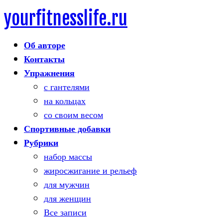
yourfitnesslife.ru
Skip
to
Об авторе
content
Контакты
Упражнения
с гантелями
на кольцах
со своим весом
Спортивные добавки
Рубрики
набор массы
жиросжигание и рельеф
для мужчин
для женщин
Все записи