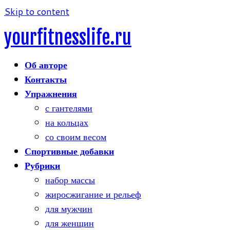
Skip to content
yourfitnesslife.ru
Об авторе
Контакты
Упражнения
с гантелями
на кольцах
со своим весом
Спортивные добавки
Рубрики
набор массы
жиросжигание и рельеф
для мужчин
для женщин