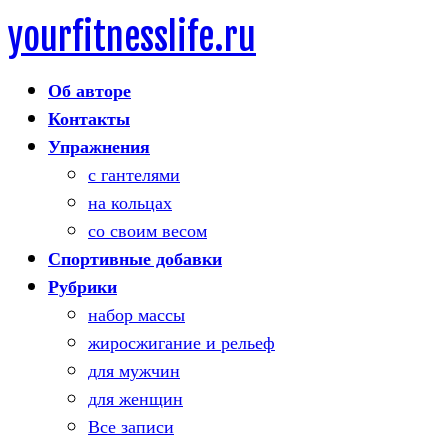
yourfitnesslife.ru
Skip
to
Об авторе
content
Контакты
Упражнения
с гантелями
на кольцах
со своим весом
Спортивные добавки
Рубрики
набор массы
жиросжигание и рельеф
для мужчин
для женщин
Все записи