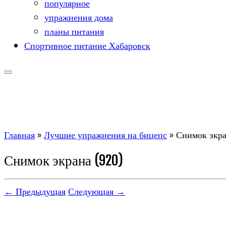
популярное
упражнения дома
планы питания
Спортивное питание Хабаровск
Главная
»
Лучшие упражнения на бицепс
»
Снимок экра
Снимок экрана (920)
← Предыдущая
Следующая →