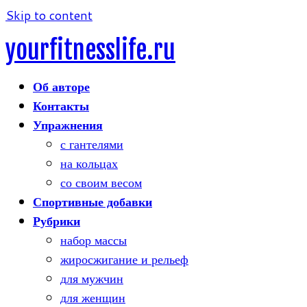
Skip to content
yourfitnesslife.ru
Об авторе
Контакты
Упражнения
с гантелями
на кольцах
со своим весом
Спортивные добавки
Рубрики
набор массы
жиросжигание и рельеф
для мужчин
для женщин