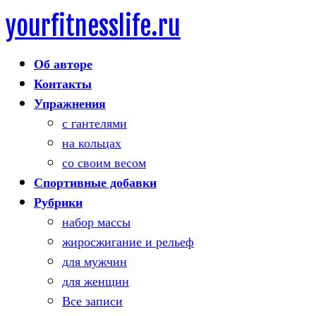
yourfitnesslife.ru
Skip
to
Об авторе
content
Контакты
Упражнения
с гантелями
на кольцах
со своим весом
Спортивные добавки
Рубрики
набор массы
жиросжигание и рельеф
для мужчин
для женщин
Все записи