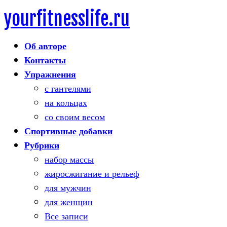
yourfitnesslife.ru
Skip
to
Об авторе
content
Контакты
Упражнения
с гантелями
на кольцах
со своим весом
Спортивные добавки
Рубрики
набор массы
жиросжигание и рельеф
для мужчин
для женщин
Все записи