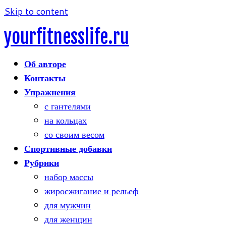
Skip to content
yourfitnesslife.ru
Об авторе
Контакты
Упражнения
с гантелями
на кольцах
со своим весом
Спортивные добавки
Рубрики
набор массы
жиросжигание и рельеф
для мужчин
для женщин